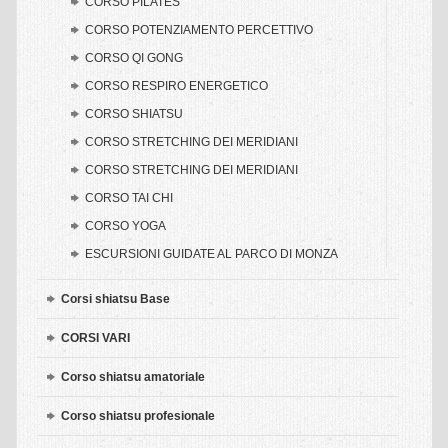
CORSO PILATES
CORSO POTENZIAMENTO PERCETTIVO
QI GONG
CORSO QI GONG
Qi Gong Presentazioni
CORSO RESPIRO ENERGETICO
Qi Gong Corsi
CORSO SHIATSU
CORSO STRETCHING DEI MERIDIANI
Qi Gong Insegnante
CORSO STRETCHING DEI MERIDIANI
TAI CHI
CORSO TAI CHI
CORSO YOGA
Tai Chi Presentazioni
ESCURSIONI GUIDATE AL PARCO DI MONZA
Tai Chi Corsi
Corsi shiatsu Base
Tai Chi Insegnante
CORSI VARI
Tai Chi Galleria
Corso shiatsu amatoriale
YOGA
Corso shiatsu profesionale
Yoga Presentazioni