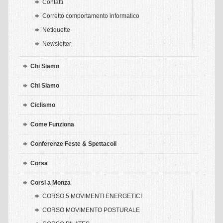
Contatti
Shiatsu & oncologia
Corretto comportamento informatico
Netiquette
Shiatsu & operatori sanitari
Newsletter
Shiatsu & Sport
Chi Siamo
Shiatsu & Stati Vegetativi
Chi Siamo
TRATTAMENTI
Ciclismo
La seduta shiatsu di trattamento
Come Funziona
Aziende – servizi – convenzioni – shiatsu
Conferenze Feste & Spettacoli
Trattamenti shiatsu a privati
Corsa
DISCIPLINE
Corsi a Monza
ARTI MARZIALI
CORSO 5 MOVIMENTI ENERGETICI
Arti Marziali-Karate
CORSO MOVIMENTO POSTURALE
Fitness e Wellness