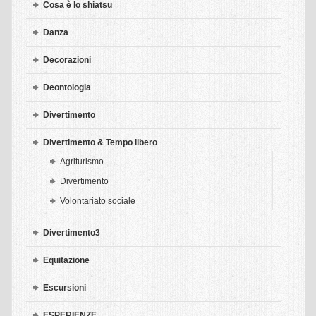
Yoga Corsi
Cosa è lo shiatsu
Yoga Insegnante
Danza
Yoga Galleria
Decorazioni
Stretching dei Meridiani
Deontologia
Escursioni Guidate al Parco di Monza
Divertimento
INFO
Divertimento & Tempo libero
Agriturismo
Contatti
Divertimento
Chi Siamo
Volontariato sociale
Corretto comportamento informatico
Divertimento3
Equitazione
Escursioni
ESPERIENZE