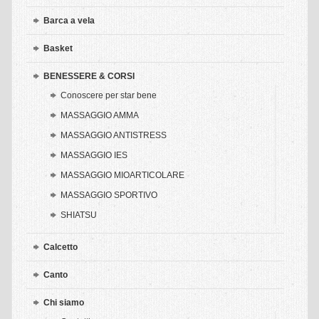
CORSI
Barca a vela
Presentazioni shiatsu gratuite
Basket
Corsi shiatsu Base
BENESSERE & CORSI
Conoscere per star bene
Corso shiatsu amatoriale
MASSAGGIO AMMA
Corso shiatsu profesionale
MASSAGGIO ANTISTRESS
EVENTI
MASSAGGIO IES
MASSAGGIO MIOARTICOLARE
Shiatsu presentazioni gratuite
MASSAGGIO SPORTIVO
ESPERIENZE
SHIATSU
Shiatsu & Bambini – Ragazzi
Calcetto
Shiatsu & Diversamente Abili
Canto
Shiatsu & Fibromialgia
Chi siamo
Shiatsu & Malattia