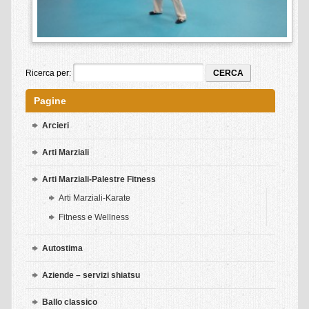
Sede scuola
Insegnanti shiatsu
Allievi Shiatsu
Ricerca per:
Intensivi Shiatsu
Pagine
Oasi Shiatsu
Arcieri
Relax Shiatsu
Arti Marziali
SCUOLA
Arti Marziali-Palestre Fitness
IRTE
Arti Marziali-Karate
Fitness e Wellness
Perchè scegliere la scuola IRTE
Quale operatore formiamo
Autostima
Insegnanti
Aziende – servizi shiatsu
Deontologia
Ballo classico