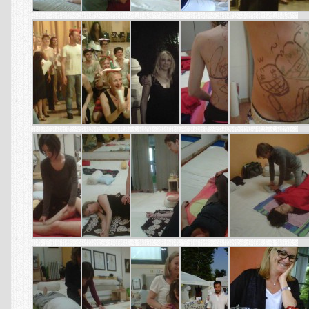
Yoga Corsi
Yoga Insegnante
Yoga Galleria
Stretching dei Meridiani
Escursioni Guidate al Parco di Monza
INFO
Contatti
Chi Siamo
Corretto comportamento informatico