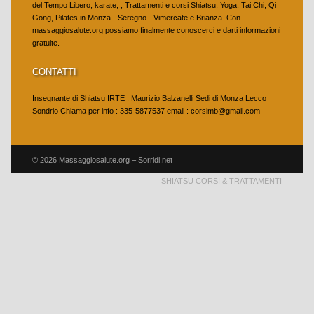
del Tempo Libero, karate, , Trattamenti e corsi Shiatsu, Yoga, Tai Chi, Qi
Gong, Pilates in Monza - Seregno - Vimercate e Brianza. Con
massaggiosalute.org possiamo finalmente conoscerci e darti informazioni
gratuite.
CONTATTI
Insegnante di Shiatsu IRTE : Maurizio Balzanelli Sedi di Monza Lecco
Sondrio Chiama per info : 335-5877537 email : corsimb@gmail.com
© 2026 Massaggiosalute.org – Sorridi.net
SHIATSU CORSI & TRATTAMENTI