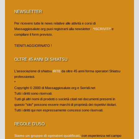
NEWSLETTER
Per ricevere tutte le news relative alle attività e corsi di
Massaggiosalute.org puoi registrarti alla newsletter :
*ISCRIVITI*
e
compilare il form previsto.
TIENITI AGGIORNATO !
OLTRE 45 ANNI DI SHIATSU
L'associazione di shiatsu
IRTE
da oltre 45 anni forma operatori Shiatsu
professionisti.
*
Copyright © 2000 di Massaggiosalute.org e Sorridi.net
Tutti i diritti sono riservati.
Tutti gli altri nomi di prodotti o società citati nei documenti presenti in
questo "sito" possono essere marchi di proprietà dei rispettivi titolari.
Tutti i diritti qui non espressamente concessi sono riservati.
REGOLE D’USO
Siamo un gruppo di operatori qualificati,
con esperienza nel campo