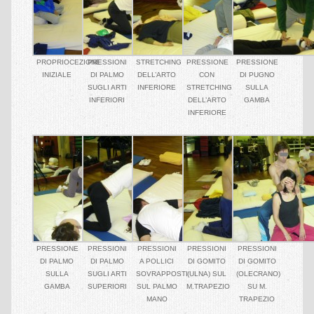
CORSI
Presentazioni shiatsu gratuite
PROPRIOCEZIONE
PRESSIONI
STRETCHING
PRESSIONE
PRESSIONE
Corsi shiatsu Base
INIZIALE
DI PALMO
DELL’ARTO
CON
DI PUGNO
SUGLI ARTI
INFERIORE
STRETCHING
SULLA
Corso shiatsu amatoriale
INFERIORI
DELL’ARTO
GAMBA
INFERIORE
Corso shiatsu profesionale
EVENTI
Shiatsu presentazioni gratuite
ESPERIENZE
Shiatsu & Bambini – Ragazzi
PRESSIONE
PRESSIONI
PRESSIONI
PRESSIONI
PRESSIONI
Shiatsu & Diversamente Abili
DI PALMO
DI PALMO
A POLLICI
DI GOMITO
DI GOMITO
SULLA
SUGLI ARTI
SOVRAPPOSTI
(ULNA) SUL
(OLECRANO)
Shiatsu & Fibromialgia
GAMBA
SUPERIORI
SUL PALMO
M.TRAPEZIO
SU M.
MANO
TRAPEZIO
Shiatsu & Malattia