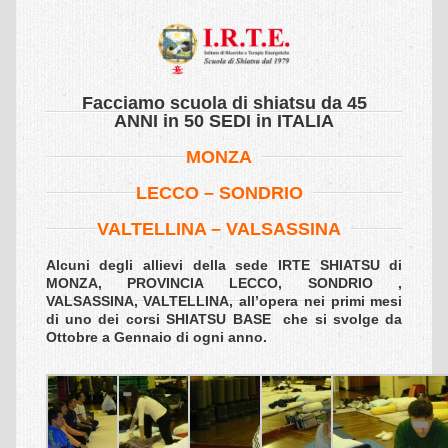
Sede scuola
Insegnanti shiatsu
Allievi Shiatsu
Facciamo scuola di shiatsu da 45
ANNI in 50 SEDI in ITALIA
Intensivi Shiatsu
MONZA
Oasi Shiatsu
LECCO
–
SONDRIO
Relax Shiatsu
VALTELLINA – VALSASSINA
SCUOLA
Alcuni degli allievi della sede IRTE SHIATSU di
IRTE
MONZA, PROVINCIA LECCO, SONDRIO ,
VALSASSINA, VALTELLINA, all’opera nei primi mesi
Perchè scegliere la scuola IRTE
di uno dei corsi SHIATSU BASE che si svolge da
Ottobre a Gennaio di ogni anno.
Quale operatore formiamo
Insegnanti
Deontologia