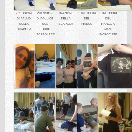
QI GONG
PRESSIONI
PRESSIONI
TRAZIONE
STRETCHING
STRETCHING
DI PALMO
DI POLLICE
DELLA
DEL
DEL
Qi Gong Presentazioni
SULLA
SUL
SCAPOLA
FIANCO
FIANCO A
SCAPOLA
BORDO
MANI
Qi Gong Corsi
SCAPOLARE
INCROCIATE
Qi Gong Insegnante
TAI CHI
Tai Chi Presentazioni
Tai Chi Corsi
Tai Chi Insegnante
Tai Chi Galleria
YOGA
Yoga Presentazioni