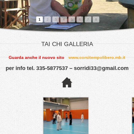
1
2
3
4
5
6
7
8
TAI CHI GALLERIA
Guarda anche il nuovo sito
www.corsitempolibero.mb.it
per info tel. 335-5877537 –
sorridi33@gmail.com