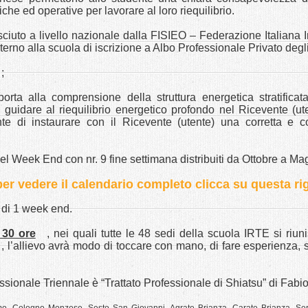
iche ed operative per lavorare al loro riequilibrio.
sciuto a livello nazionale dalla FISIEO – Federazione Italiana 
erno alla scuola di iscrizione a Albo Professionale Privato degl
;
orta alla comprensione della struttura energetica stratificat
uidare al riequilibrio energetico profondo nel Ricevente (ute
nte di instaurare con il Ricevente (utente) una corretta e c
l Week End con nr. 9 fine settimana distribuiti da Ottobre a Ma
per vedere il calendario completo clicca su questa ri
a di 1 week end.
 30 ore
, nei quali tutte le 48 sedi della scuola IRTE si riu
 , l’allievo avrà modo di toccare con mano, di fare esperienza, s
fessionale Triennale è “Trattato Professionale di Shiatsu” di Fabi