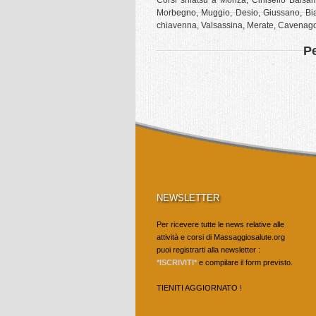
Corsi shiatsu a Monza, Cinisello Balsa
Morbegno, Muggio, Desio, Giussano, Bias
chiavenna, Valsassina, Merate, Cavenag
Pe
NEWSLETTER
Per ricevere tutte le news relative alle
attività e corsi di Massaggiosalute.org
puoi registrarti alla newsletter :
*ISCRIVITI*
e compilare il form previsto.
TIENITI AGGIORNATO !