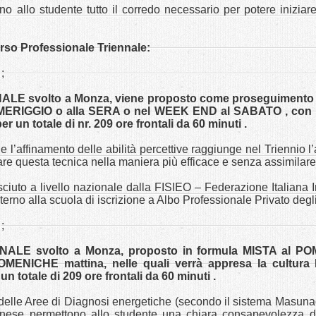
ono allo studente tutto il corredo necessario per potere iniziar
rso Professionale Triennale:
;
ALE svolto a Monza, viene proposto come proseguimento
ERIGGIO o alla SERA o nel WEEK END al SABATO , con nr. 
per un totale di nr. 209 ore frontali da 60 minuti .
i e l’affinamento delle abilità percettive raggiunge nel Triennio
re questa tecnica nella maniera più efficace e senza assimilare 
sciuto a livello nazionale dalla FISIEO – Federazione Italiana 
erno alla scuola di iscrizione a Albo Professionale Privato degli
;
NALE svolto a Monza, proposto in formula MISTA al P
 DOMENICHE mattina, nelle quali verrà appresa la cultur
totale di 209 ore frontali da 60 minuti .
elle Aree di Diagnosi energetiche (secondo il sistema Masunag
inese permettono allo studente una chiara consapevolezza de