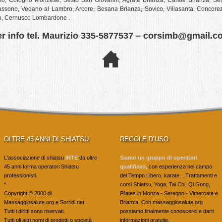
mo, Cologno Monzese, Sesto San Giovanni, Agrate Brianza, Carate Brianza, Se
sono, Vedano al Lambro, Arcore, Besana Brianza, Sovico, Villasanta, Concorezz
o, Cernusco Lombardone .
r info tel. Maurizio 335-5877537 – corsimb@gmail.
OLTRE 45 ANNI DI SHIATSU
REGOLE D’USO
L'associazione di shiatsu
IRTE
da oltre
Siamo un gruppo di operatori
45 anni forma operatori Shiatsu
qualificati,
con esperienza nel campo
professionisti.
del Tempo Libero, karate, , Trattamenti e
*
corsi Shiatsu, Yoga, Tai Chi, Qi Gong,
Copyright © 2000 di
Pilates in Monza - Seregno - Vimercate e
Massaggiosalute.org e Sorridi.net
Brianza. Con massaggiosalute.org
Tutti i diritti sono riservati.
possiamo finalmente conoscerci e darti
Tutti gli altri nomi di prodotti o società
informazioni gratuite.