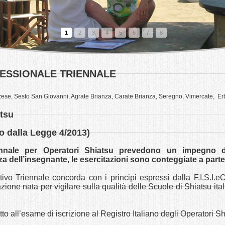
1
2
3
4
5
6
7
8
ESSIONALE TRIENNALE
se, Sesto San Giovanni, Agrate Brianza, Carate Brianza, Seregno, Vimercate, Er
tsu
to dalla Legge 4/2013)
iennale per Operatori Shiatsu prevedono un impegno d
za dell’insegnante, le esercitazioni sono conteggiate a parte
vo Triennale concorda con i principi espressi dalla F.I.S.I.eO
ione nata per vigilare sulla qualità delle Scuole di Shiatsu itali
to all’esame di iscrizione al Registro Italiano degli Operatori Shi