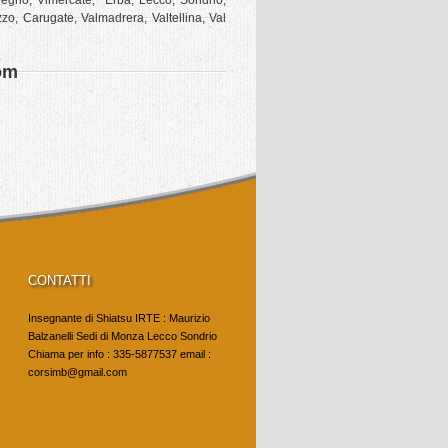
regno, Vimercate, Erba, Lecco, Sondrio,
o, Carugate, Valmadrera, Valtellina, Val
com
CONTATTI
Insegnante di Shiatsu IRTE : Maurizio
Balzanelli Sedi di Monza Lecco Sondrio
Chiama per info : 335-5877537 email :
corsimb@gmail.com