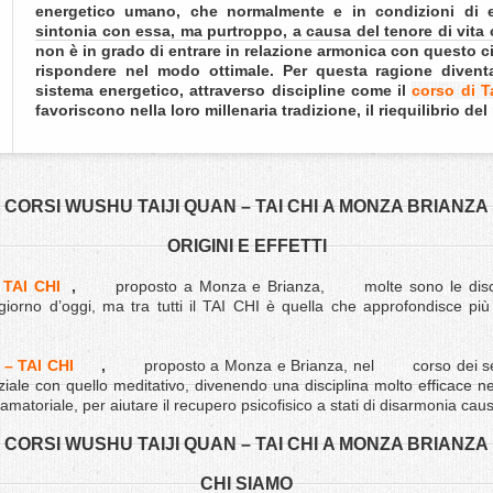
energetico umano, che normalmente e in condizioni di eq
sintonia con essa, ma purtroppo, a causa del tenore di vita
non è in grado di entrare in relazione armonica con questo c
rispondere nel modo ottimale.
Per questa ragione diventa 
sistema energetico, attraverso discipline come il
corso di T
favoriscono nella loro millenaria tradizione, il riequilibrio d
CORSI WUSHU TAIJI QUAN – TAI CHI A MONZA BRIANZA
ORIGINI E EFFETTI
TAI CHI
,
proposto a Monza e Brianza,
molte sono le disc
giorno d’oggi, ma tra tutti il TAI CHI è quella che approfondisce più
– TAI CHI
,
proposto a Monza e Brianza, nel
corso dei s
iale con quello meditativo, divenendo una disciplina molto efficace ne
amatoriale, per aiutare il recupero psicofisico a stati di disarmonia cau
CORSI WUSHU TAIJI QUAN – TAI CHI A MONZA BRIANZA
CHI SIAMO