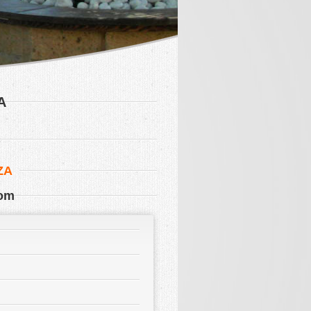
A
ZA
com