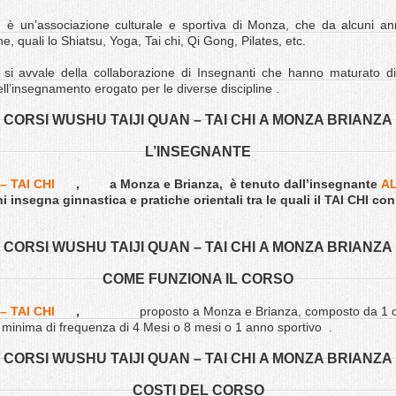
è un’associazione culturale e sportiva di Monza, che da alcuni ann
he, quali lo Shiatsu, Yoga, Tai chi, Qi Gong, Pilates, etc.
e, si avvale della collaborazione di Insegnanti che hanno maturato di
ell’insegnamento erogato per le diverse discipline .
CORSI WUSHU TAIJI QUAN – TAI CHI A MONZA BRIANZA
L’INSEGNANTE
– TAI CHI
,
a Monza e Brianza, è tenuto dall’insegnante
A
insegna ginnastica e pratiche orientali tra le quali il TAI CHI con
CORSI WUSHU TAIJI QUAN – TAI CHI A MONZA BRIANZA
COME FUNZIONA IL CORSO
– TAI CHI
,
proposto a Monza e Brianza, composto da 1 o 
 minima di frequenza di 4 Mesi o 8 mesi o 1 anno sportivo .
CORSI WUSHU TAIJI QUAN – TAI CHI A MONZA BRIANZA
COSTI DEL CORSO