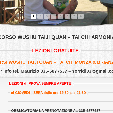
1
2
3
4
5
6
7
8
CORSO WUSHU TAIJI QUAN – TAI CHI ARMONI
LEZIONI GRATUITE
RSI WUSHU TAIJI QUAN – TAI CHI MONZA & BRIAN
r info tel. Maurizio 335-5877537 –
sorridi33@gmail.
LEZIONI di PROVA SEMPRE APERTE
–
al GIOVEDI
SERA dalle ore 19,30 alle 21,30
OBBLIGATORIA LA PRENOTAZIONE AL 335-5877537