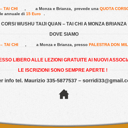
– TAI CHI
,
a Monza e Brianza,
prevede una
QUOTA CORS
le annuale di
15 Euro
.
CORSI WUSHU TAIJI QUAN – TAI CHI A MONZA BRIANZA
DOVE SIAMO
– TAI CHI
,
a Monza e Brianza,
presso
PALESTRA DON MILA
SSO LIBERO ALLE LEZIONI GRATUITE AI NUOVI ASSOCIA
LE ISCRIZIONI SONO SEMPRE APERTE !
r info tel. Maurizio 335-5877537 –
sorridi33@gmail.