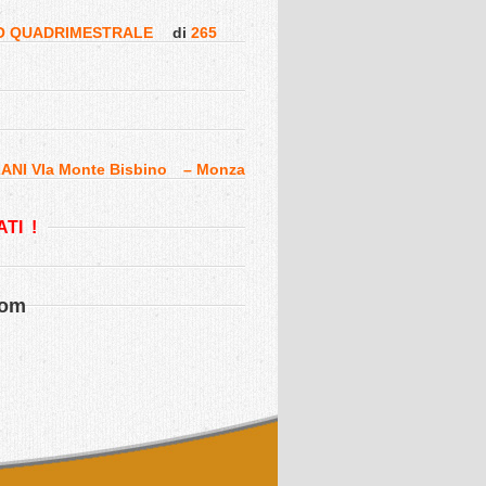
O QUADRIMESTRALE
di
265
NI VIa Monte Bisbino
– Monza
TI !
com