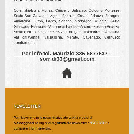
Shiatsu & oncologia
Corsi shiatsu a Monza, Cinisello Balsamo, Cologno Monzese,
Sesto San Giovanni, Agrate Brianza, Carate Brianza, Seregno,
Shiatsu & operatori sanitari
Vimercate, Erba, Lecco, Sondrio, Morbegno, Muggio, Desio,
Giussano, Biassono, Vedano al Lambro, Arcore, Besana Brianza,
Shiatsu & Sport
Sovico, Villasanta, Concorezzo, Carugate, Valmadrera, Valtellina,
Val chiavenna, Valsassina, Merate, Cavenago, Cernusco
Lombardone .
Shiatsu & Stati Vegetativi
Per info tel. Maurizio 335-5877537 –
TRATTAMENTI
sorridi33@gmail.com
La seduta shiatsu di trattamento
Aziende – servizi – convenzioni – shiatsu
Trattamenti shiatsu a privati
DISCIPLINE
NEWSLETTER
ARTI MARZIALI
Per ricevere tutte le news relative alle attività e corsi di
Arti Marziali-Karate
Massaggiosalute.org puoi registrarti alla newsletter :
*ISCRIVITI*
e
compilare il form previsto.
Fitness e Wellness