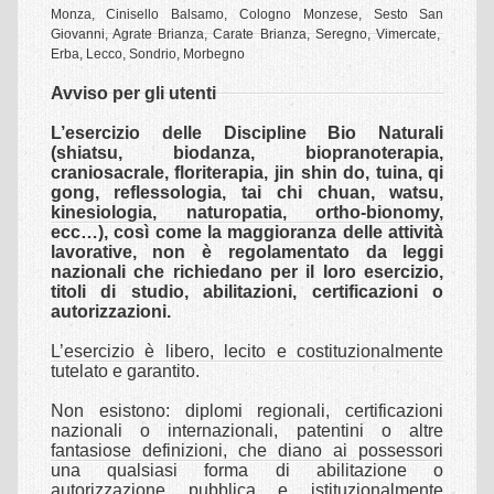
Monza, Cinisello Balsamo, Cologno Monzese, Sesto San
Sede scuola
Giovanni, Agrate Brianza, Carate Brianza, Seregno, Vimercate,
Erba, Lecco, Sondrio, Morbegno
Insegnanti shiatsu
Avviso per gli utenti
Allievi Shiatsu
L’esercizio delle Discipline Bio Naturali
Intensivi Shiatsu
(shiatsu, biodanza, biopranoterapia,
craniosacrale, floriterapia, jin shin do, tuina, qi
Oasi Shiatsu
gong, reflessologia, tai chi chuan, watsu,
kinesiologia, naturopatia, ortho-bionomy,
Relax Shiatsu
ecc…), così come la maggioranza delle attività
lavorative, non è regolamentato da leggi
SCUOLA
nazionali che richiedano per il loro esercizio,
titoli di studio, abilitazioni, certificazioni o
IRTE
autorizzazioni.
L’esercizio è libero, lecito e costituzionalmente
Perchè scegliere la scuola IRTE
tutelato e garantito.
Quale operatore formiamo
Non esistono: diplomi regionali, certificazioni
nazionali o internazionali, patentini o altre
Insegnanti
fantasiose definizioni, che diano ai possessori
una qualsiasi forma di abilitazione o
Deontologia
autorizzazione pubblica e istituzionalmente