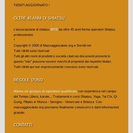
TIENITI AGGIORNATO !
QI GONG
OLTRE 45 ANNI DI SHIATSU
Qi Gong Presentazioni
L'associazione di shiatsu
IRTE
da oltre 45 anni forma operatori Shiatsu
Qi Gong Corsi
professionisti.
*
Qi Gong Insegnante
Copyright © 2000 di Massaggiosalute.org e Sorridi.net
Tutti i diritti sono riservati.
TAI CHI
Tutti gli altri nomi di prodotti o società citati nei documenti presenti in
questo "sito" possono essere marchi di proprietà dei rispettivi titolari.
Tutti i diritti qui non espressamente concessi sono riservati.
Tai Chi Presentazioni
Tai Chi Corsi
REGOLE D’USO
Tai Chi Insegnante
Siamo un gruppo di operatori qualificati,
con esperienza nel campo
del Tempo Libero, karate, , Trattamenti e corsi Shiatsu, Yoga, Tai Chi, Qi
Tai Chi Galleria
Gong, Pilates in Monza - Seregno - Vimercate e Brianza. Con
massaggiosalute.org possiamo finalmente conoscerci e darti informazioni
YOGA
gratuite.
Yoga Presentazioni
CONTATTI