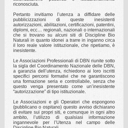
riconosciuta.
CORSI
Pertanto invitiamo l’utenza a diffidare delle
Presentazioni shiatsu gratuite
pubblicizzazioni di queste inesistenti
autorizzazioni, abilitazioni, certificazioni, patentini,
Corsi shiatsu Base
diplomi, ecc… regionali, nazionali o internazionali
che si trovano su alcuni siti di Discipline Bio
Corso shiatsu amatoriale
Naturali in quanto idonei a trarre in inganno circa
il loro reale valore istituzionale, che ripetiamo, è
Corso shiatsu profesionale
inesistente.
Le Associazioni Professionali di DBN riunite sotto
EVENTI
la sigla del Coordinamento Nazionale delle DBN,
a garanzia dell’utenza, richiedono ai loro iscritti
Shiatsu presentazioni gratuite
specifici percorsi formativi che ne garantiscono
una formazione seria e controllabile, senza che
ESPERIENZE
questo venga presentato come un’inesistente
“autorizzazione” di tipo istituzionale.
Shiatsu & Bambini – Ragazzi
Le Associazioni e gli Operatori che espongono
Shiatsu & Diversamente Abili
(pubblicano o ospitano) questo avviso dichiarano
di evitare sui propri siti, e comunque in ogni altro
Shiatsu & Fibromialgia
ambito, l’utilizzo di qualsiasi informazione
ingannevole per l’Utenza nel campo delle
Shiatsu & Malattia
Discipline Bio Naturali.