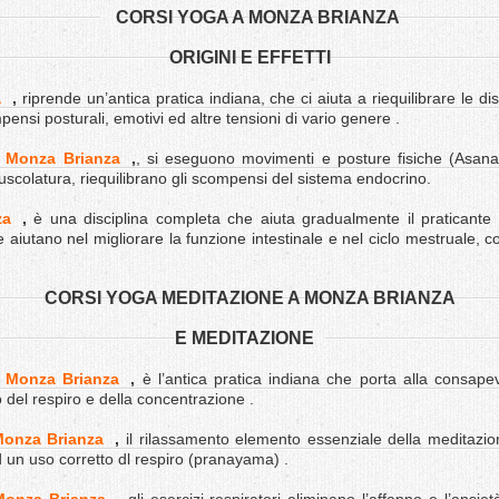
CORSI YOGA A MONZA BRIANZA
ORIGINI E EFFETTI
a
,
riprende un’antica pratica indiana, che ci aiuta a riequilibrare le d
mpensi posturali, emotivi ed altre tensioni di vario genere .
a Monza Brianza
,
, si eseguono movimenti e posture fisiche (Asan
 muscolatura, riequilibrano gli scompensi del sistema endocrino.
za
,
è una disciplina completa che aiuta gradualmente il praticante a
 aiutano nel migliorare la funzione intestinale e nel ciclo mestruale,
CORSI YOGA MEDITAZIONE A MONZA BRIANZA
E MEDITAZIONE
a Monza Brianza
,
è l’antica pratica indiana che porta alla consape
o del respiro e della concentrazione .
Monza Brianza
,
il rilassamento elemento essenziale della meditazion
 un uso corretto dl respiro (pranayama) .