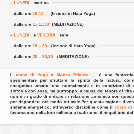
– LUNEDI
mattina
dalle ore
10-11
(lezione di Hata Yoga)
dalle ore
11-11,30
(MEDITAZIONE)
– LUNEDI
e
VENERDI
sera
dalle ore
19 – 20
(lezione di Hata Yoga)
dalle ore
20 – 20,30
(MEDITAZIONE)
Il
corso di Yoga a Monza Brianza
,
è una fantastic
sperimentare per sfruttare la spinta della natura, coi
energetico umano, che normalmente e in condizioni di eq
sintonia con essa, ma purtroppo, a causa del tenore di vita
non è in grado di entrare in relazione armonica con quest
per rispondere nel modo ottimale.Per questa ragione diventa
sistema energetico, attraverso discipline come il
corso di
favoriscono nella loro millenaria tradizione, il riequilibrio d