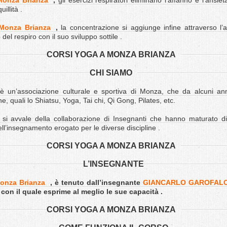
Monza Brianza
,
gli esercizi respiratori eliminano l’affanno e l’ansiet
illità .
 Monza Brianza
,
la concentrazione si aggiunge infine attraverso l’
 del respiro con il suo sviluppo sottile .
CORSI YOGA A MONZA BRIANZA
CHI SIAMO
è un’associazione culturale e sportiva di Monza, che da alcuni anni
he, quali lo Shiatsu, Yoga, Tai chi, Qi Gong, Pilates, etc.
e, si avvale della collaborazione di Insegnanti che hanno maturato di
ell’insegnamento erogato per le diverse discipline .
CORSI YOGA A MONZA BRIANZA
L’INSEGNANTE
Monza Brianza
,
è tenuto dall’insegnante
GIANCARLO GAROFAL
 il quale esprime al meglio le sue capacità .
CORSI YOGA A MONZA BRIANZA