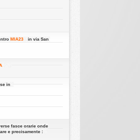
entro
MIA23
in via San
A
se in
verse fasce orarie onde
tare e precisamente :