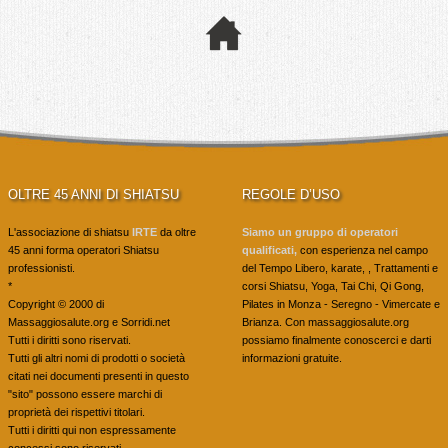
OLTRE 45 ANNI DI SHIATSU
REGOLE D’USO
L'associazione di shiatsu
IRTE
da oltre
Siamo un gruppo di operatori
45 anni forma operatori Shiatsu
qualificati,
con esperienza nel campo
professionisti.
del Tempo Libero, karate, , Trattamenti e
*
corsi Shiatsu, Yoga, Tai Chi, Qi Gong,
Copyright © 2000 di
Pilates in Monza - Seregno - Vimercate e
Massaggiosalute.org e Sorridi.net
Brianza. Con massaggiosalute.org
Tutti i diritti sono riservati.
possiamo finalmente conoscerci e darti
Tutti gli altri nomi di prodotti o società
informazioni gratuite.
citati nei documenti presenti in questo
"sito" possono essere marchi di
proprietà dei rispettivi titolari.
Tutti i diritti qui non espressamente