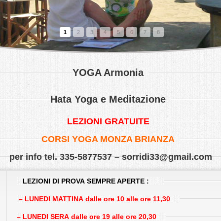
1
2
3
4
5
6
7
8
YOGA Armonia
Hata Yoga e Meditazione
LEZIONI GRATUITE
CORSI YOGA MONZA BRIANZA
per info tel. 335-5877537 –
sorridi33@gmail.com
LEZIONI DI PROVA SEMPRE APERTE :
– LUNEDI MATTINA dalle ore 10 alle ore 11,30
– LUNEDI
SERA dalle ore 19 alle ore 20,30