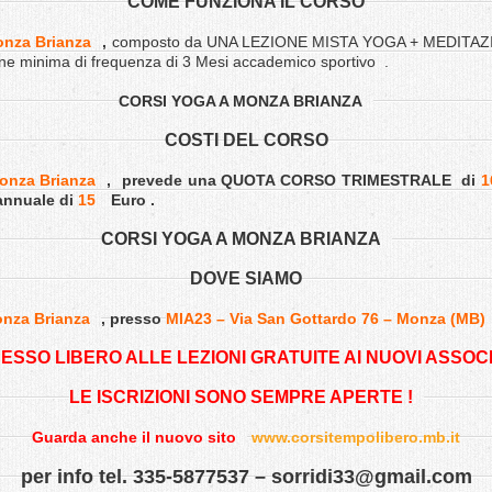
COME FUNZIONA IL CORSO
onza Brianza
,
composto da UNA LEZIONE MISTA YOGA + MEDITAZIONE
one minima di frequenza di 3 Mesi accademico sportivo .
CORSI YOGA A MONZA BRIANZA
COSTI DEL CORSO
onza Brianza
,
prevede una QUOTA CORSO TRIMESTRALE di
1
annuale di
15
Euro .
CORSI YOGA A MONZA BRIANZA
DOVE SIAMO
onza Brianza
,
presso
MIA23 – Via San Gottardo 76 – Monza (MB)
ESSO LIBERO ALLE LEZIONI GRATUITE AI NUOVI ASSOCI
LE ISCRIZIONI SONO SEMPRE APERTE !
Guarda anche il nuovo sito
www.corsitempolibero.mb.it
per info tel. 335-5877537 –
sorridi33@gmail.com