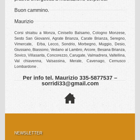
CORSI
Buon cammino.
Presentazioni shiatsu gratuite
Maurizio
Corsi shiatsu Base
Corsi shiatsu a Monza, Cinisello Balsamo, Cologno Monzese,
Sesto San Giovanni, Agrate Brianza, Carate Brianza, Seregno,
Corso shiatsu amatoriale
Vimercate, Erba, Lecco, Sondrio, Morbegno, Muggio, Desio,
Giussano, Biassono, Vedano al Lambro, Arcore, Besana Brianza,
Corso shiatsu profesionale
Sovico, Villasanta, Concorezzo, Carugate, Valmadrera, Valtellina,
Val chiavenna, Valsassina, Merate, Cavenago, Cernusco
EVENTI
Lombardone .
Per info tel. Maurizio 335-5877537 –
Shiatsu presentazioni gratuite
sorridi33@gmail.com
ESPERIENZE
Shiatsu & Bambini – Ragazzi
Shiatsu & Diversamente Abili
Shiatsu & Fibromialgia
NEWSLETTER
Shiatsu & Malattia