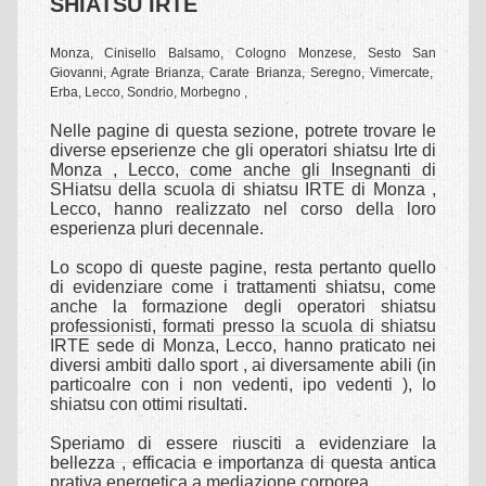
SHIATSU IRTE
Sede scuola
Monza, Cinisello Balsamo, Cologno Monzese, Sesto San
Insegnanti shiatsu
Giovanni, Agrate Brianza, Carate Brianza, Seregno, Vimercate,
Erba, Lecco, Sondrio, Morbegno ,
Allievi Shiatsu
Nelle pagine di questa sezione, potrete trovare le
Intensivi Shiatsu
diverse epserienze che gli operatori shiatsu Irte di
Monza , Lecco, come anche gli Insegnanti di
Oasi Shiatsu
SHiatsu della scuola di shiatsu IRTE di Monza ,
Lecco, hanno realizzato nel corso della loro
Relax Shiatsu
esperienza pluri decennale.
SCUOLA
Lo scopo di queste pagine, resta pertanto quello
di evidenziare come i trattamenti shiatsu, come
IRTE
anche la formazione degli operatori shiatsu
professionisti, formati presso la scuola di shiatsu
IRTE sede di Monza, Lecco, hanno praticato nei
Perchè scegliere la scuola IRTE
diversi ambiti dallo sport , ai diversamente abili (in
particoalre con i non vedenti, ipo vedenti ), lo
Quale operatore formiamo
shiatsu con ottimi risultati.
Insegnanti
Speriamo di essere riusciti a evidenziare la
bellezza , efficacia e importanza di questa antica
Deontologia
prativa energetica a mediazione corporea.