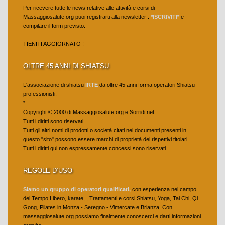
Per ricevere tutte le news relative alle attività e corsi di
Shiatsu & oncologia
Massaggiosalute.org puoi registrarti alla newsletter :
*ISCRIVITI*
e
compilare il form previsto.
Shiatsu & operatori sanitari
TIENITI AGGIORNATO !
Shiatsu & Sport
OLTRE 45 ANNI DI SHIATSU
Shiatsu & Stati Vegetativi
L'associazione di shiatsu
IRTE
da oltre 45 anni forma operatori Shiatsu
TRATTAMENTI
professionisti.
*
La seduta shiatsu di trattamento
Copyright © 2000 di Massaggiosalute.org e Sorridi.net
Tutti i diritti sono riservati.
Aziende – servizi – convenzioni – shiatsu
Tutti gli altri nomi di prodotti o società citati nei documenti presenti in
questo "sito" possono essere marchi di proprietà dei rispettivi titolari.
Trattamenti shiatsu a privati
Tutti i diritti qui non espressamente concessi sono riservati.
DISCIPLINE
REGOLE D’USO
ARTI MARZIALI
Siamo un gruppo di operatori qualificati,
con esperienza nel campo
del Tempo Libero, karate, , Trattamenti e corsi Shiatsu, Yoga, Tai Chi, Qi
Arti Marziali-Karate
Gong, Pilates in Monza - Seregno - Vimercate e Brianza. Con
massaggiosalute.org possiamo finalmente conoscerci e darti informazioni
Fitness e Wellness