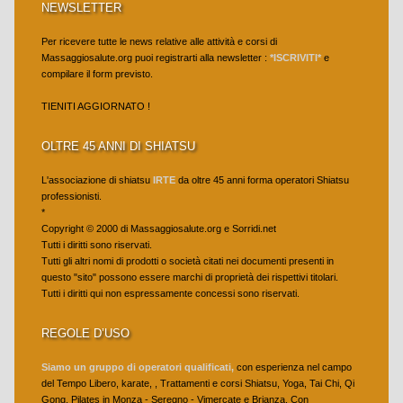
NEWSLETTER
Shiatsu & oncologia
Per ricevere tutte le news relative alle attività e corsi di
Massaggiosalute.org puoi registrarti alla newsletter :
*ISCRIVITI*
e
Shiatsu & operatori sanitari
compilare il form previsto.
Shiatsu & Sport
TIENITI AGGIORNATO !
Shiatsu & Stati Vegetativi
OLTRE 45 ANNI DI SHIATSU
TRATTAMENTI
L'associazione di shiatsu
IRTE
da oltre 45 anni forma operatori Shiatsu
professionisti.
La seduta shiatsu di trattamento
*
Copyright © 2000 di Massaggiosalute.org e Sorridi.net
Aziende – servizi – convenzioni – shiatsu
Tutti i diritti sono riservati.
Tutti gli altri nomi di prodotti o società citati nei documenti presenti in
Trattamenti shiatsu a privati
questo "sito" possono essere marchi di proprietà dei rispettivi titolari.
Tutti i diritti qui non espressamente concessi sono riservati.
DISCIPLINE
REGOLE D’USO
ARTI MARZIALI
Siamo un gruppo di operatori qualificati,
con esperienza nel campo
Arti Marziali-Karate
del Tempo Libero, karate, , Trattamenti e corsi Shiatsu, Yoga, Tai Chi, Qi
Gong, Pilates in Monza - Seregno - Vimercate e Brianza. Con
Fitness e Wellness