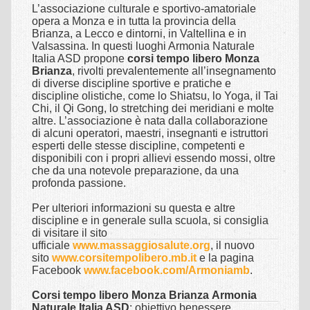
L’associazione culturale e sportivo-amatoriale
Sede scuola
opera a Monza e in tutta la provincia della
Brianza, a Lecco e dintorni, in Valtellina e in
Insegnanti shiatsu
Valsassina. In questi luoghi Armonia Naturale
Italia ASD propone
corsi tempo libero Monza
Allievi Shiatsu
Brianza
, rivolti prevalentemente all’insegnamento
di diverse discipline sportive e pratiche e
Intensivi Shiatsu
discipline olistiche, come lo Shiatsu, lo Yoga, il Tai
Chi, il Qi Gong, lo stretching dei meridiani e molte
Oasi Shiatsu
altre. L’associazione è nata dalla collaborazione
di alcuni operatori, maestri, insegnanti e istruttori
Relax Shiatsu
esperti delle stesse discipline, competenti e
disponibili con i propri allievi essendo mossi, oltre
SCUOLA
che da una notevole preparazione, da una
profonda passione.
IRTE
Per ulteriori informazioni su questa e altre
discipline e in generale sulla scuola, si consiglia
Perchè scegliere la scuola IRTE
di visitare il sito
ufficiale
www.massaggiosalute.org
, il nuovo
Quale operatore formiamo
sito
www.corsitempolibero.mb.it
e la pagina
Facebook
www.facebook.com/Armoniamb
.
Insegnanti
Corsi tempo libero Monza Brianza
Armonia
Deontologia
Naturale Italia ASD
: obiettivo benessere