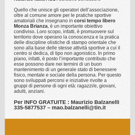
CORSI
Quello che unisce gli operatori dell’associazione,
oltre al comune amore per le pratiche sportive
Presentazioni shiatsu gratuite
amatoriali che insegnano in
corsi tempo libero
Monza Brianza
, è un importante obiettivo
Corsi shiatsu Base
condiviso. Loro scopo, infatti, è promuovere sul
territorio dove operano la conoscenza e la pratica
Corso shiatsu amatoriale
delle discipline olistiche di stampo orientale che
sono alla base delle stesse attività sportive a cui il
Corso shiatsu profesionale
centro si dedica, di tipo non agonistico. In primo
piano, infatti, è posto l’importante contributo che
esse possono dare nei termini di un buon
EVENTI
mantenimento di un generale stato di benessere
fisico, mentale e sociale della persona. Per questo
Shiatsu presentazioni gratuite
sono sviluppati percorsi e iniziative rivolte a
gruppi di persone di ogni età: ragazzi/e, giovani,
ESPERIENZE
adulti, anziani.
Shiatsu & Bambini – Ragazzi
Per INFO GRATUITE : Maurizio Balzanelli
335-5877537 – mao.balzanelli@tin.it
Shiatsu & Diversamente Abili
Shiatsu & Fibromialgia
Shiatsu & Malattia