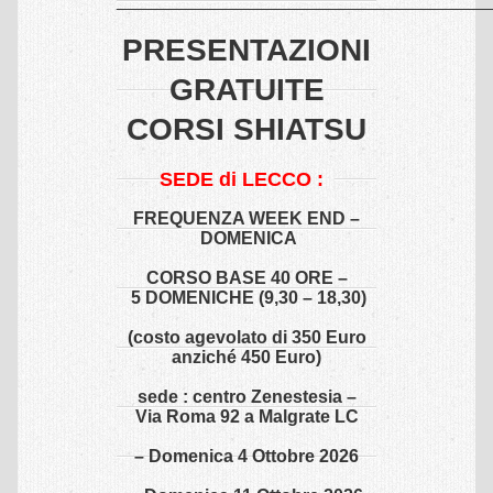
______________________________________
CORSI
PRESENTAZIONI
Presentazioni shiatsu gratuite
GRATUITE
Corsi shiatsu Base
CORSI SHIATSU
Corso shiatsu amatoriale
SEDE di LECCO
:
Corso shiatsu profesionale
FREQUENZA WEEK END –
EVENTI
DOMENICA
Shiatsu presentazioni gratuite
CORSO BASE 40 ORE –
5 DOMENICHE (9,30 – 18,30)
ESPERIENZE
(costo agevolato di 350 Euro
anziché 450 Euro)
Shiatsu & Bambini – Ragazzi
sede : centro Zenestesia –
Shiatsu & Diversamente Abili
Via Roma 92 a Malgrate LC
Shiatsu & Fibromialgia
– Domenica 4 Ottobre 2026
Shiatsu & Malattia