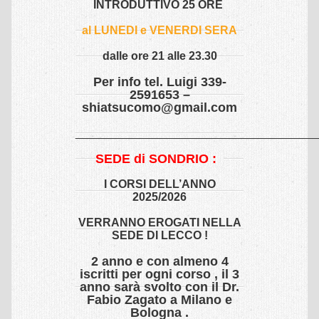
INTRODUTTIVO 25 ORE
Yoga Corsi
al LUNEDI e VENERDI SERA
Yoga Insegnante
dalle ore 21 alle 23.30
Yoga Galleria
Per info tel. Luigi 339-
Stretching dei Meridiani
2591653 –
shiatsucomo@gmail.com
Escursioni Guidate al Parco di Monza
______________________________________
INFO
SEDE di SONDRIO
:
Contatti
I CORSI DELL’ANNO
Chi Siamo
2025/2026
Corretto comportamento informatico
VERRANNO EROGATI NELLA
SEDE DI LECCO !
2 anno e con almeno 4
iscritti per ogni corso , il 3
anno sarà svolto con il Dr.
Fabio Zagato a Milano e
Bologna .