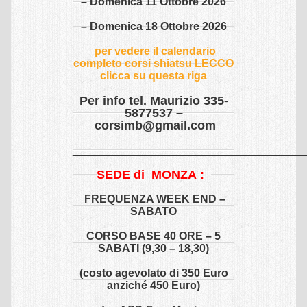
– Domenica 11 Ottobre 2026
Shiatsu & oncologia
– Domenica 18 Ottobre 2026
Shiatsu & operatori sanitari
per vedere il calendario
completo corsi shiatsu LECCO
Shiatsu & Sport
clicca su questa riga
Shiatsu & Stati Vegetativi
Per info tel. Maurizio 335-
5877537 –
corsimb@gmail.com
TRATTAMENTI
______________________________________
La seduta shiatsu di trattamento
SEDE di MONZA :
Aziende – servizi – convenzioni – shiatsu
FREQUENZA WEEK END –
Trattamenti shiatsu a privati
SABATO
DISCIPLINE
CORSO BASE 40 ORE – 5
SABATI (9,30 – 18,30)
ARTI MARZIALI
(costo agevolato di 350 Euro
Arti Marziali-Karate
anziché 450 Euro)
Fitness e Wellness