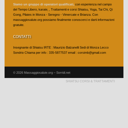
Siamo un gruppo di operatori qualificati,
con esperienza nel campo
del Tempo Libero, karate, , Trattamenti e corsi Shiatsu, Yoga, Tai Chi, Qi
Gong, Pilates in Monza - Seregno - Vimercate e Brianza. Con
massaggiosalute.org possiamo finalmente conoscerci e darti informazioni
gratuite.
CONTATTI
Insegnante di Shiatsu IRTE : Maurizio Balzanelli Sedi di Monza Lecco
Sondrio Chiama per info : 335-5877537 email : corsimb@gmail.com
© 2026 Massaggiosalute.org – Sorridi.net
SHIATSU CORSI & TRATTAMENTI