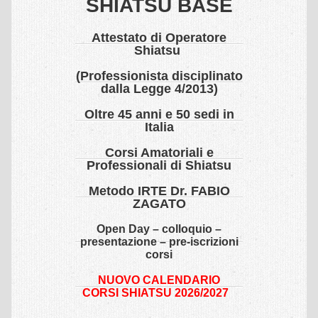
SHIATSU BASE
Sede scuola
Attestato di Operatore
Insegnanti shiatsu
Shiatsu
Allievi Shiatsu
(Professionista disciplinato
dalla Legge 4/2013)
Intensivi Shiatsu
Oltre 45 anni e 50 sedi in
Oasi Shiatsu
Italia
Relax Shiatsu
Corsi Amatoriali e
Professionali di Shiatsu
SCUOLA
Metodo IRTE Dr. FABIO
IRTE
ZAGATO
Perchè scegliere la scuola IRTE
Open Day – colloquio –
presentazione – pre-iscrizioni
Quale operatore formiamo
corsi
Insegnanti
NUOVO CALENDARIO
CORSI SHIATSU 2026/2027
Deontologia