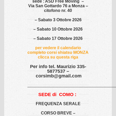
sede : ASD Free Moving –
Via San Gottardo 76 a Monza –
QI GONG
citofono nr. 40
Qi Gong Presentazioni
– Sabato 3 Ottobre 2026
– Sabato 10 Ottobre 2026
Qi Gong Corsi
– Sabato 17 Ottobre 2026
Qi Gong Insegnante
per vedere il calendario
TAI CHI
completo corsi shiatsu MONZA
clicca su questa riga
Tai Chi Presentazioni
Per info tel. Maurizio 335-
Tai Chi Corsi
5877537 –
corsimb@gmail.com
Tai Chi Insegnante
______________________________________
Tai Chi Galleria
SEDE di
COMO :
YOGA
FREQUENZA SERALE
Yoga Presentazioni
CORSO BREVE –