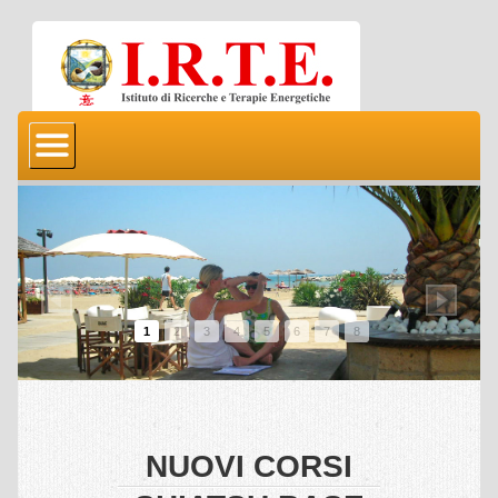
HOME
SHIATSU
Cosa è lo shiatsu
Perchè un corso shiatsu
Perchè un trattamento shiatsu
1
2
3
4
5
6
7
8
Storia dello shiatsu
Shiatsu & Istituzioni – Senato
Shiatsu i tempi sono maturi
NUOVI CORSI
Shiatsu Galleria